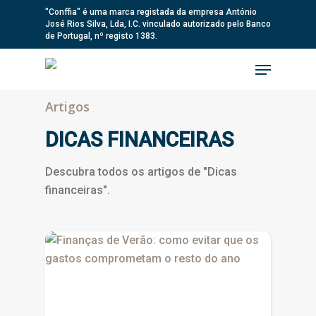
Skip
"Conffia" é uma marca registada da empresa António
José Rios Silva, Lda, I.C. vinculado autorizado pelo Banco
to
de Portugal, nº registo 1383.
main
Menu
content
Artigos
DICAS FINANCEIRAS
Descubra todos os artigos de "Dicas
financeiras".