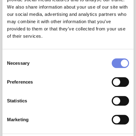
COMO ORGANIZAR O
We also share information about your use of our site with
DINHEIRO E EVITAR
our social media, advertising and analytics partners who
may combine it with other information that you’ve
CONFLITOS
provided to them or that they’ve collected from your use
of their services.
Um dos maiores focos de conflito
num casal é o dinheiro,
especialmente quando este não
Consent
abunda. Ge...
Necessary
Selection
Preferences
Statistics
Marketing