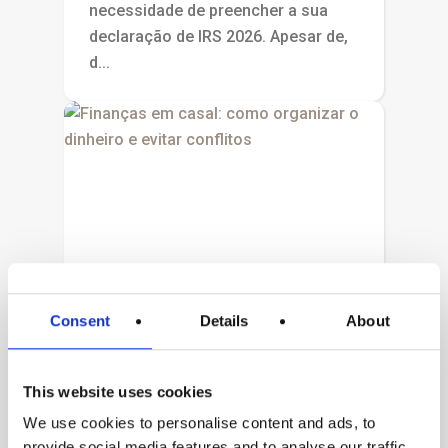
necessidade de preencher a sua
declaração de IRS 2026. Apesar de,
d...
Consent
Details
About
Fev 12, 2026
This website uses cookies
FINANÇAS EM CASAL:
We use cookies to personalise content and ads, to
provide social media features and to analyse our traffic.