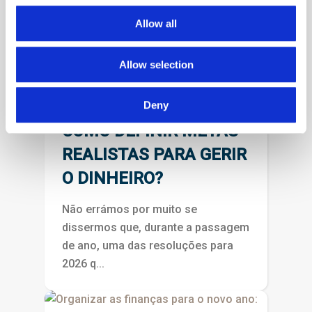
Allow all
Jan 26, 2026
Allow selection
RESOLUÇÕES
FINANCEIRAS 2026:
Deny
COMO DEFINIR METAS
REALISTAS PARA GERIR
O DINHEIRO?
Não errámos por muito se
dissermos que, durante a passagem
de ano, uma das resoluções para
2026 q...