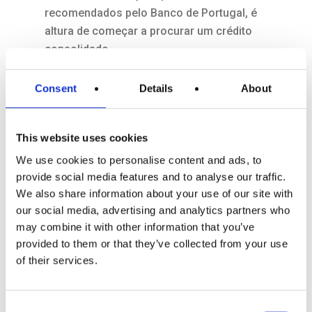
recomendados pelo Banco de Portugal, é
altura de começar a procurar um crédito
consolidado.
Consent
Details
About
O que é e como
consolidar créditos?
This website uses cookies
Como já sublinhamos, o crédito
We use cookies to personalise content and ads, to
consolidado é uma solução de crédito cuja
provide social media features and to analyse our traffic.
finalidade passa por baixar a sua taxa de
We also share information about your use of our site with
esforço e proporcionar-lhe uma gestão
our social media, advertising and analytics partners who
mais simples dos seus créditos ao
may combine it with other information that you’ve
consumo.
provided to them or that they’ve collected from your use
of their services.
Porém, para poder recorrer a um crédito
consolidado, é necessário que tenha dois
ou mais créditos em seu nome e ainda não
Consent