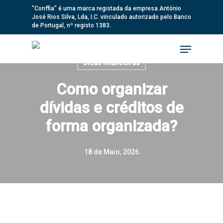
Skip
"Conffia" é uma marca registada da empresa António
José Rios Silva, Lda, I.C. vinculado autorizado pelo Banco
to
de Portugal, nº registo 1383.
main
Menu
content
Dicas financeiras
Como organizar
dívidas e créditos de
forma organizada?
18 de Maio, 2026