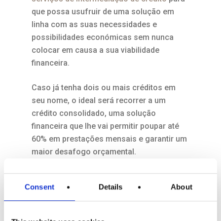
que possa usufruir de uma solução em
linha com as suas necessidades e
possibilidades económicas sem nunca
colocar em causa a sua viabilidade
financeira.
Caso já tenha dois ou mais créditos em
seu nome, o ideal será recorrer a um
crédito consolidado, uma solução
financeira que lhe vai permitir poupar até
60% em prestações mensais e garantir um
maior desafogo orçamental.
3ª Consolide créditos
Consent
Details
About
Como referimos, a
consolidação de
créditos
vai permitir-lhe usufruir de taxas