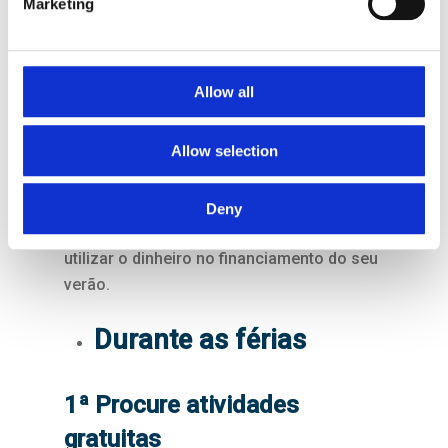
despender todos os meses será até 60%
Marketing
mais baixo do que pagava anteriormente.
Desta forma, irá ganhar uma folga
Allow all
orçamental que, entre outras coisas,
servirá para financiar as suas férias.
Allow selection
Caso peça mais do que deve, isso não terá
um impacto significativo no cálculo da
Deny
prestação mensal e poderá, igualmente,
utilizar o dinheiro no financiamento do seu
verão.
Durante as férias
1ª Procure atividades
gratuitas