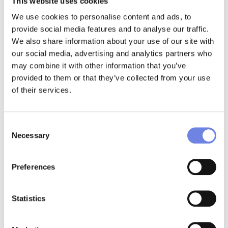
This website uses cookies
de juro mais baixas e garantir uma
We use cookies to personalise content and ads, to
prestação mensal significativamente mais
provide social media features and to analyse our traffic.
reduzida do que aquelas que se encontra a
We also share information about your use of our site with
pagar.
our social media, advertising and analytics partners who
may combine it with other information that you’ve
Na prática, numa consolidação de créditos,
provided to them or that they’ve collected from your use
você pede um valor igual ou superior à
of their services.
soma das dívidas de crédito (mínimo duas)
que tem e escolhe um prazo de reembolso.
Uma vez aprovado o crédito, o banco vai
Consent
Necessary
liquidar todas as suas dívidas e ficar como
Selection
seu único credor.
Preferences
Dado que as taxas de juro são
significativamente mais baixas neste tipo
Statistics
de crédito e fica com apenas uma
prestação mensal a pagar, o valor a