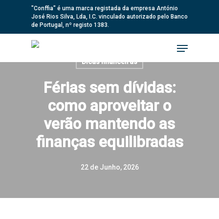
Skip
"Conffia" é uma marca registada da empresa António
José Rios Silva, Lda, I.C. vinculado autorizado pelo Banco
to
de Portugal, nº registo 1383.
main
Menu
content
Dicas financeiras
Férias sem dívidas:
como aproveitar o
verão mantendo as
finanças equilibradas
22 de Junho, 2026