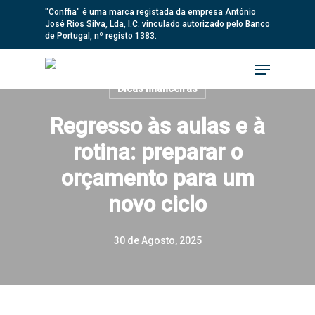
Skip
"Conffia" é uma marca registada da empresa António
José Rios Silva, Lda, I.C. vinculado autorizado pelo Banco
to
de Portugal, nº registo 1383.
main
Menu
content
Dicas financeiras
Regresso às aulas e à
rotina: preparar o
orçamento para um
novo ciclo
30 de Agosto, 2025