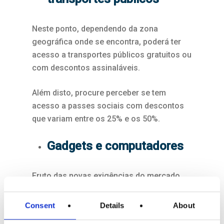
Neste ponto, dependendo da zona
geográfica onde se encontra, poderá ter
acesso a transportes públicos gratuitos ou
com descontos assinaláveis.
Além disto, procure perceber se tem
acesso a passes sociais com descontos
que variam entre os 25% e os 50%.
Gadgets e computadores
Fruto das novas exigências do mercado
laboral e da própria vida social, é possível
que tenha de comprar um novo
Consent
Details
About
smartphone ou um portátil no regresso ao