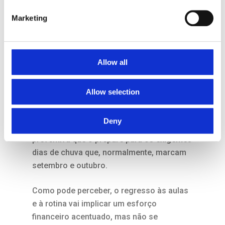
roupa nova para o seu dia-a-dia, siga o
nosso conselho anterior e procure nas
Marketing
plataformas online as peças de que vai
necessitar.
Allow all
Manutenção do carro
Allow selection
Depois de umas férias onde não deu
descanso ao seu automóvel, é tempo de o
Deny
levar à oficina para uma manutenção
preventiva que o prepare para os exigentes
dias de chuva que, normalmente, marcam
setembro e outubro.
Como pode perceber, o regresso às aulas
e à rotina vai implicar um esforço
financeiro acentuado, mas não se