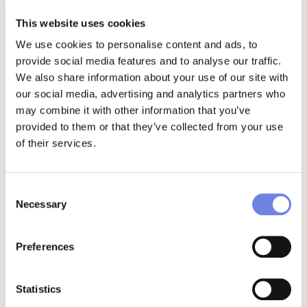
trabalho.
This website uses cookies
Neste sentido, recomendamos que, se não
We use cookies to personalise content and ads, to
puder esperar pela Black Friday, faça uma
provide social media features and to analyse our traffic.
pesquisa atenta nos sites de e-commerce
We also share information about your use of our site with
dedicados à tecnologia, já que nestas
our social media, advertising and analytics partners who
plataformas vai poder encontrar não só
may combine it with other information that you’ve
provided to them or that they’ve collected from your use
uma maior variedade de produtos, como
of their services.
também preços mais baixos.
Roupa nova
Consent
Necessary
Selection
Existem trabalhos onde a apresentação é
tudo, especialmente aqueles que exigem
Preferences
contacto direto com o público.
Statistics
Se a sua lista contempla a compra de